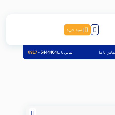
|
سبد خرید
ماس با ما
5444464
-
0917
تماس با ما