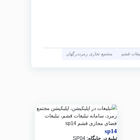
لیغات قشم
مجتمع تجاری زمرددرگهان
sp14
تبلیغ در جایگاه:
SP04