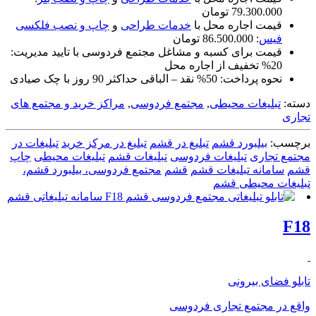
79.300.000 تومان
قیمت اجاره محل با
خدمات طراحی
و
چاپ و نصب فلکسی
فیس
: 86.500.000 تومان
قیمت برای کسبه و مشاغل مجتمع فردوسی با تایید مدیریت:
20% تخفیف از اجاره محل
نحوه پرداخت: 50% نقد – الباقی حداکثر 90 روز با چک صیادی
دسته:
تبلیغات محیطی
,
مجتمع فردوسی
,
مراکز خرید و مجتمع های
تجاری
برچسب:
بیلبورد قشم
تبلیغ در قشم
تبلیغ در مرکز خرید
تبلیغات در
مجتمع تجاری
تبلیغات فردوسی
تبلیغات قشم
تبلیغات محیطی
چاپ
قشم
سامانه تبلیغات قشم
قشم
مجتمع فردوسی، بیلبورد قشم،
تبلیغات محیطی قشم
F18
تابلو فضای بیرونی
واقع در
مجتمع تجاری فردوسی