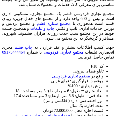
مناسبی برای معرفی کالا، خدمات و محصولات شما باشد.
مجتمع تجاری فردوسی قشم یک مجتمع تجاری، مسکونی اداری
است و بیش از 600 واحد دارد و از مجتمع های فعال جزیره زیبای
قشم است همجواری با
مجتمع ستاره قشم
و مجتمع پردیس و
بورس خدمات اداری، تایپ و تکثیر،
چاپ و تبلیغات
و همچنین فست
فودها در این مجتمع سبب جذب روزانه هزاران قشموند، شهروند،
مسافر و گردشگر به این مجتمع می شود.
جهت کسب اطلاعات بیشتر و عقد قرارداد به
چاپ قشم
مجری
انحصاری تبلیغات
مجتمع تجاری
فردوسی
با شماره
09175444464
تماس حاصل فرمایید.
کد: F18
تابلو فضای بیرونی
واقع در
مجتمع تجاری فردوسی
موقعیت قرارگیری : نمای غربی
ارزش دیداری : 100%
ابعاد تجاری ::: طول: 6 متر، ارتفاع: 3 متر مساحت: 18
ابعاد فنی::: طول: 5.8 متر، ارتفاع: 3 متر مساحت: 17.4
نور اختصاصی: دارد ( فلکسی و بنر )
مدت اجاره: یک سال
قیمت اجاره محل: 72.000.000 تومان
قیمت اجاره محل با
خدمات طراحی
و
چاپ و نصب بنر
: