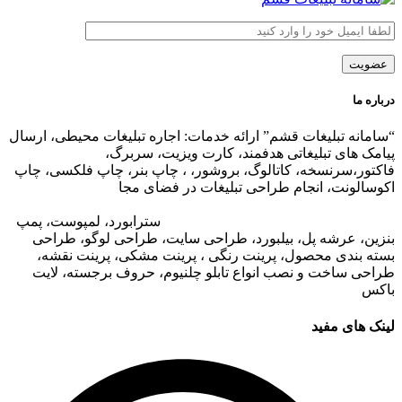
درباره ما
“سامانه تبلیغات قشم” ارائه خدمات: اجاره تبلیغات محیطی، ارسال
پیامک های تبلیغاتی هدفمند، کارت ویزیت، سربرگ،
فاکتور،سرنسخه، کاتالوگ، بروشور، ، چاپ بنر، چاپ فلکسی، چاپ
اکوسالونت، انجام طراحی تبلیغات در فضای مجا
زی،
تبلیغات در وب
سایت مجتمع های تجاری
،
تبلیغات در اپلیکیشن های مجتمع های
تجاری
،
اجاره تبلیغات محیطی در قشم
: ا
سترابورد، لمپوست، پمپ
بنزین، عرشه پل، بیلبورد، طراحی سایت، طراحی لوگو، طراحی
بسته بندی محصول، پرینت رنگی ، پرینت مشکی، پرینت نقشه،
طراحی ساخت و نصب انواع تابلو چلنیوم، حروف برجسته، لایت
باکس
لینک های مفید