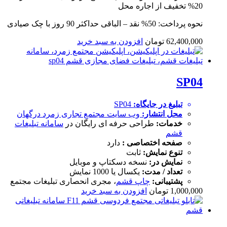
20% تخفیف از اجاره محل
نحوه پرداخت: 50% نقد – الباقی حداکثر 90 روز با چک صیادی
62,400,000
تومان
افزودن به سبد خرید
SP04
تبلیغ در جایگاه:
SP04
محل انتشار:
وب سایت
مجتمع تجاری زمرد درگهان
خدمات:
طراحی حرفه ای رایگان در
سامانه تبلیغات
قشم
صفحه اختصاصی :
دارد
تنوع نمایش:
ثابت
نمایش در:
نسخه دسکتاپ و موبایل
تعداد / مدت:
یکسال یا 1000 نمایش
پشتیبانی:
چاپ قشم
، مجری انحصاری تبلیغات مجتمع
1,000,000
تومان
افزودن به سبد خرید