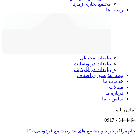
مجتمع تجاری زمرد
رسانه ها
تبلیغات محیطی
تبلیغات در وبسایت
تبلیغات در اپلیکیشن
بیمه آتش‌سوزی اصناف
خدمات ما
مقالات
درباره ما
تماس با ما
تماس با ما
0917
-
5444464
خانه
مراکز خرید و مجتمع های تجاری
مجتمع فردوسی
F18