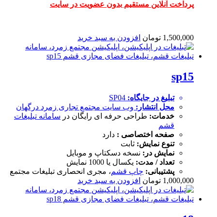
پرداخت آنلاین مستقیم بدون عضویت در سایت
1,500,000
تومان
افزودن به سبد خرید
sp15
تبلیغ در جایگاه:
SP04
محل انتشار:
وب سایت
مجتمع تجاری زمرد درگهان
خدمات:
طراحی حرفه ای رایگان در
سامانه تبلیغات
قشم
صفحه اختصاصی :
دارد
تنوع نمایش:
ثابت
نمایش در:
نسخه دسکتاپ و موبایل
تعداد / مدت:
یکسال یا 1000 نمایش
پشتیبانی:
چاپ قشم
، مجری انحصاری تبلیغات مجتمع
1,000,000
تومان
افزودن به سبد خرید