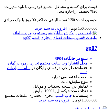
قیمت برای کسبه و مشاغل مجتمع فردوسی با تایید مدیریت:
20% تخفیف از اجاره محل
نحوه پرداخت: 50% نقد – الباقی حداکثر 90 روز با چک صیادی
150,000,000
تومان
افزودن به سبد خرید
sp07
تبلیغ در جایگاه:
SP04
محل انتشار:
وب سایت
مجتمع تجاری زمرد درگهان
خدمات:
طراحی حرفه ای رایگان در
سامانه تبلیغات
قشم
صفحه اختصاصی :
دارد
تنوع نمایش:
ثابت
نمایش در:
نسخه دسکتاپ و موبایل
تعداد / مدت:
یکسال یا 1000 نمایش
پشتیبانی:
چاپ قشم
، مجری انحصاری تبلیغات مجتمع
1,000,000
تومان
افزودن به سبد خرید