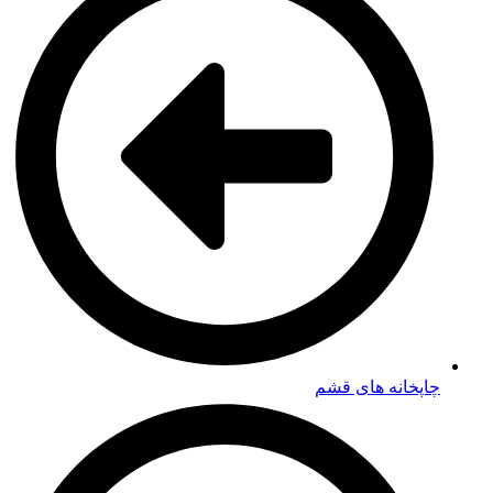
چاپخانه های قشم