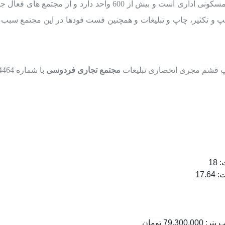
و از مجتمع های فعال جزیره زیبای قشم است همجواری با
 و تکثیر،
چاپ و تبلیغات
و همچنین فست فودها در این مجتمع سبب ج
 قشم
مجری انحصاری تبلیغات
مجتمع تجاری
فردوسی
با شماره
4464
7 تومان