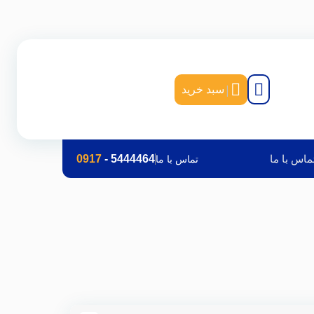
|
سبد خرید
ماس با ما
5444464
-
0917
تماس با ما