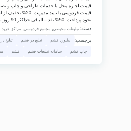
قیمت اجاره محل با خدمات طراحی و چاپ و نصب فلکسی فیس
قیمت فردوسی با تایید مدیریت: 20% تخفیف از اجاره محل
نحوه پرداخت: 50% نقد – الباقی حداکثر 90 روز با چک صیادی
دسته:
,
,
تبلیغات محیطی
مجتمع فردوسی
مراکز خرید و
برچسب:
بیلبورد قشم
تبلیغ در قشم
تبلیغ در
چاپ قشم
سامانه تبلیغات قشم
قشم
مج