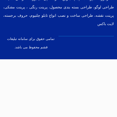
پلاک
1001
شماره
07635247400
تلفن
موبایل
09175444464