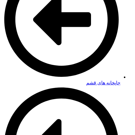
چاپخانه های قشم