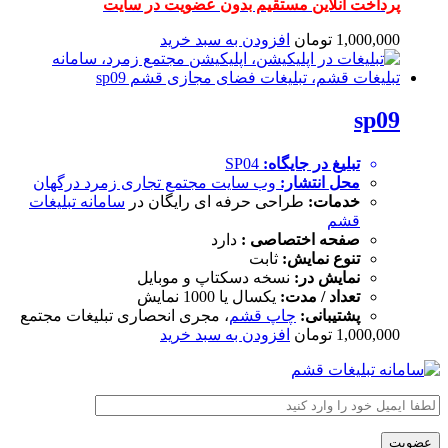
پرداخت آنلاین مستقیم بدون عضویت در سایت
1,000,000
تومان
افزودن به سبد خرید
sp09
تبلیغ در جایگاه:
SP04
محل انتشار:
وب سایت
مجتمع تجاری زمرد درگهان
خدمات:
طراحی حرفه ای رایگان در
سامانه تبلیغات
قشم
صفحه اختصاصی :
دارد
تنوع نمایش:
ثابت
نمایش در:
نسخه دسکتاپ و موبایل
تعداد / مدت:
یکسال یا 1000 نمایش
پشتیبانی:
چاپ قشم
، مجری انحصاری تبلیغات مجتمع
1,000,000
تومان
افزودن به سبد خرید