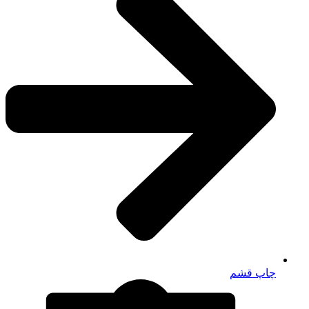
چاپ قشم