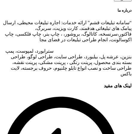
درباره ما
“سامانه تبلیغات قشم” ارائه خدمات: اجاره تبلیغات محیطی، ارسال
پیامک های تبلیغاتی هدفمند، کارت ویزیت، سربرگ،
فاکتور،سرنسخه، کاتالوگ، بروشور، ، چاپ بنر، چاپ فلکسی، چاپ
اکوسالونت، انجام طراحی تبلیغات در فضای مجا
زی،
تبلیغات در وب
سایت مجتمع های تجاری
،
تبلیغات در اپلیکیشن های مجتمع های
تجاری
،
اجاره تبلیغات محیطی در قشم
: ا
سترابورد، لمپوست، پمپ
بنزین، عرشه پل، بیلبورد، طراحی سایت، طراحی لوگو، طراحی
بسته بندی محصول، پرینت رنگی ، پرینت مشکی، پرینت نقشه،
طراحی ساخت و نصب انواع تابلو چلنیوم، حروف برجسته، لایت
باکس
لینک های مفید