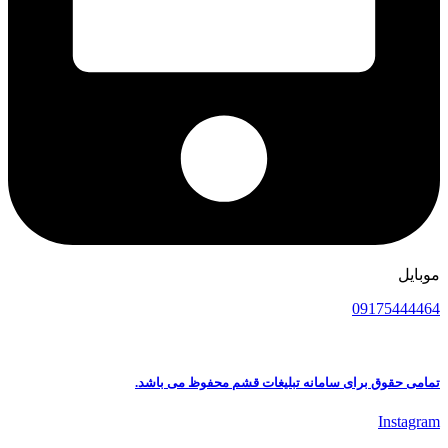
موبایل
09175444464
تمامی حقوق برای سامانه تبلیغات قشم محفوظ می باشد.
Instagram