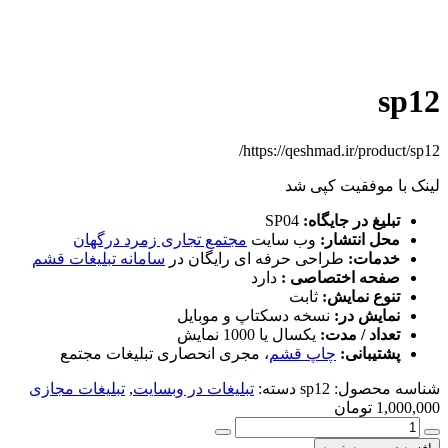
sp12
https://qeshmad.ir/product/sp12/
لینک با موفقیت کپی شد
تبلیغ در جایگاه:
SP04
محل انتشار:
وب سایت
مجتمع تجاری زمرد درگهان
خدمات:
طراحی حرفه ای رایگان در
سامانه تبلیغات قشم
صفحه اختصاصی :
دارد
تنوع نمایش:
ثابت
نمایش در:
نسخه دسکتاپ و موبایل
تعداد / مدت:
یکسال یا 1000 نمایش
پشتیبانی:
چاپ قشم
، مجری انحصاری تبلیغات مجتمع
شناسه محصول:
sp12
دسته:
تبلیغات در وبسایت
,
تبلیغات مجازی
1,000,000
تومان