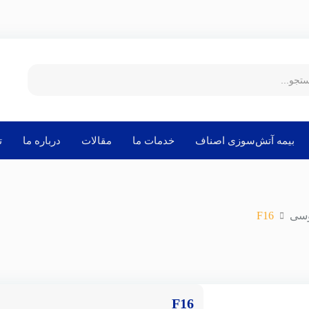
بیمه آتش‌سوزی اصناف
خدمات ما
مقالات
درباره ما
ت
وسی
F16
F16