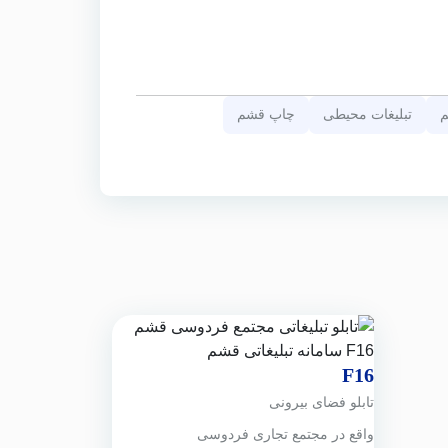
م
تبلیغات محیطی
چاپ قشم
F16
تابلو فضای بیرونی
واقع در
مجتمع تجاری فردوسی