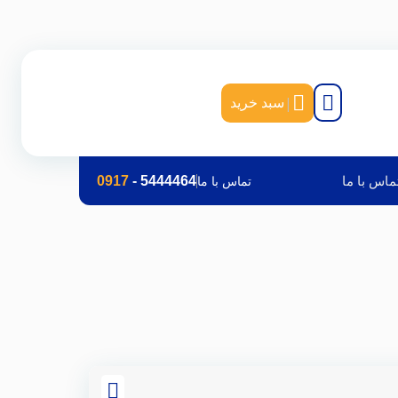
|
سبد خرید
ماس با ما
5444464
-
0917
تماس با ما