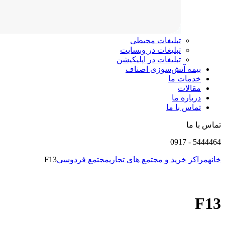
تبلیغات محیطی
تبلیغات در وبسایت
تبلیغات در اپلیکیشن
بیمه آتش‌سوزی اصناف
خدمات ما
مقالات
درباره ما
تماس با ما
تماس با ما
0917
-
5444464
خانه
مراکز خرید و مجتمع های تجاری
مجتمع فردوسی
F13
F13