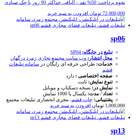
نحوه پرداخت: 50% نقد – الباقی حداکثر 90 روز با چک صیادی
72,000,000
تومان
افزودن به سبد خرید
sp06
تبلیغ در جایگاه:
SP04
محل انتشار:
وب سایت
مجتمع تجاری زمرد درگهان
خدمات:
طراحی حرفه ای رایگان در
سامانه تبلیغات
قشم
صفحه اختصاصی :
دارد
تنوع نمایش:
ثابت
نمایش در:
نسخه دسکتاپ و موبایل
تعداد / مدت:
یکسال یا 1000 نمایش
پشتیبانی:
چاپ قشم
، مجری انحصاری تبلیغات مجتمع
1,000,000
تومان
افزودن به سبد خرید
sp13