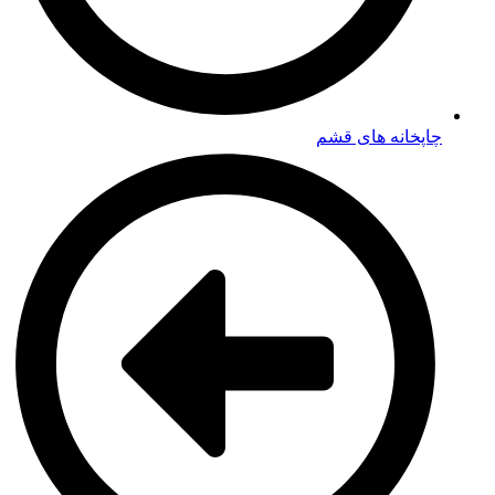
چاپخانه های قشم