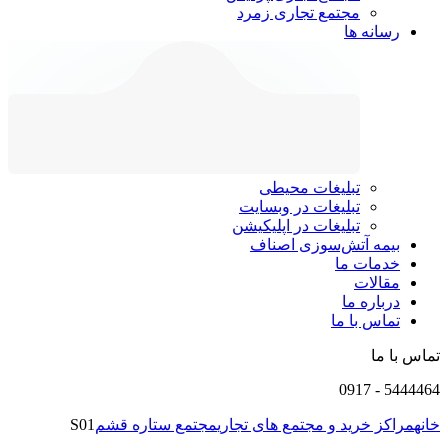
مجتمع تجاری زمرد
رسانه ها
تبلیغات محیطی
تبلیغات در وبسایت
تبلیغات در اپلیکیشن
بیمه آتش‌سوزی اصناف
خدمات ما
مقالات
درباره ما
تماس با ما
تماس با ما
0917
-
5444464
خانه
مراکز خرید و مجتمع های تجاری
مجتمع ستاره قشم
S01