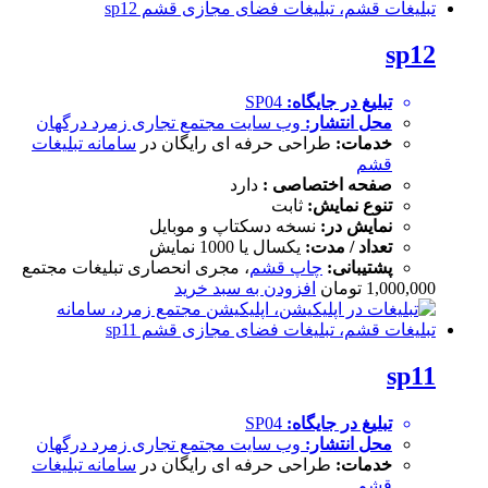
sp12
تبلیغ در جایگاه:
SP04
محل انتشار:
وب سایت
مجتمع تجاری زمرد درگهان
خدمات:
طراحی حرفه ای رایگان در
سامانه تبلیغات
قشم
صفحه اختصاصی :
دارد
تنوع نمایش:
ثابت
نمایش در:
نسخه دسکتاپ و موبایل
تعداد / مدت:
یکسال یا 1000 نمایش
پشتیبانی:
چاپ قشم
، مجری انحصاری تبلیغات مجتمع
1,000,000
تومان
افزودن به سبد خرید
sp11
تبلیغ در جایگاه:
SP04
محل انتشار:
وب سایت
مجتمع تجاری زمرد درگهان
خدمات:
طراحی حرفه ای رایگان در
سامانه تبلیغات
قشم