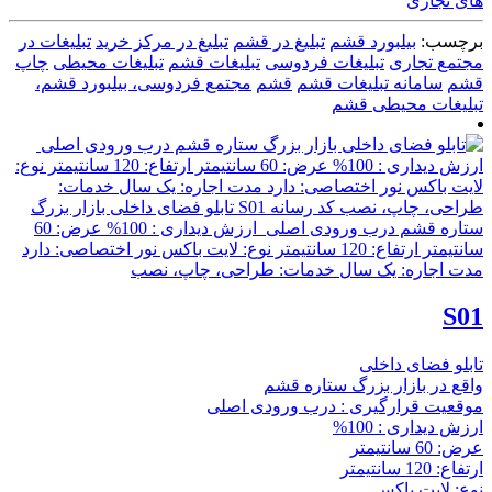
های تجاری
برچسب:
بیلبورد قشم
تبلیغ در قشم
تبلیغ در مرکز خرید
تبلیغات در
مجتمع تجاری
تبلیغات فردوسی
تبلیغات قشم
تبلیغات محیطی
چاپ
قشم
سامانه تبلیغات قشم
قشم
مجتمع فردوسی، بیلبورد قشم،
تبلیغات محیطی قشم
S01
تابلو فضای داخلی
واقع در بازار بزرگ ستاره قشم
موقعیت قرارگیری : درب ورودی اصلی
ارزش دیداری : 100%
عرض: 60 سانتیمتر
ارتفاع: 120 سانتیمتر
نوع: لایت باکس