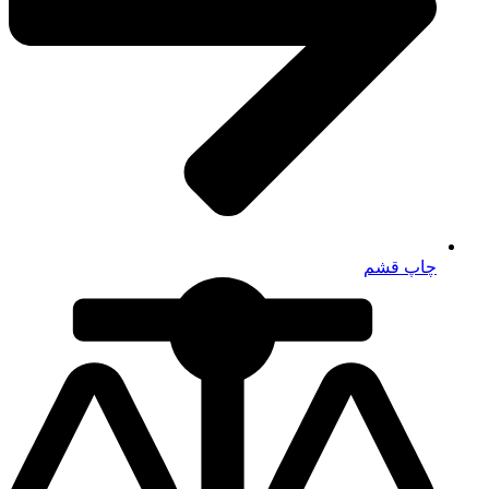
چاپ قشم