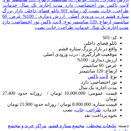
کد: S01
تابلو فضای داخلی
واقع در بازار بزرگ ستاره قشم
موقعیت قرارگیری : درب ورودی اصلی
ارزش دیداری : 100%
عرض: 60 سانتیمتر
ارتفاع: 120 سانتیمتر
نوع:
لایت باکس
نور اختصاصی: دارد
مدت اجاره: یک سال
قیمت عمومی: 10.000.000 تومان / روزانه حدود 27.400
تومان
قیمت ستاره: 8.000.000 تومان / روزانه حدود 21.900 تومان
خدمات:
طراحی
،
چاپ
، نصب
نحوه پرداخت: نقد
دسته:
تبلیغات محیطی
,
مجتمع ستاره قشم
,
مراکز خرید و مجتمع