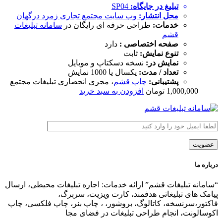
تبلیغ در جایگاه:
SP04
محل انتشار:
وب سایت
مجتمع تجاری زمرد درگهان
خدمات:
طراحی حرفه ای رایگان در
سامانه تبلیغات
قشم
صفحه اختصاصی :
دارد
تنوع نمایش:
ثابت
نمایش در:
نسخه دسکتاپ و موبایل
تعداد / مدت:
یکسال یا 1000 نمایش
پشتیبانی:
چاپ قشم
، مجری انحصاری تبلیغات مجتمع
1,000,000
تومان
افزودن به سبد خرید
درباره ما
“سامانه تبلیغات قشم” ارائه خدمات: اجاره تبلیغات محیطی، ارسال
پیامک های تبلیغاتی هدفمند، کارت ویزیت، سربرگ،
فاکتور،سرنسخه، کاتالوگ، بروشور، ، چاپ بنر، چاپ فلکسی، چاپ
اکوسالونت، انجام طراحی تبلیغات در فضای مجا
زی،
تبلیغات در وب