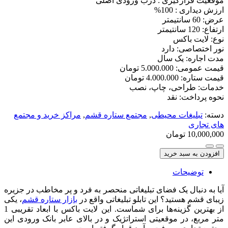
موقعیت قرارگیری : درب ورودی اصلی
ارزش دیداری : 100%
عرض: 60 سانتیمتر
ارتفاع: 120 سانتیمتر
نوع: لایت باکس
نور اختصاصی: دارد
مدت اجاره: یک سال
قیمت عمومی: 5.000.000 تومان
قیمت ستاره: 4.000.000 تومان
خدمات: طراحی، چاپ، نصب
نحوه پرداخت: نقد
دسته:
تبلیغات محیطی
,
مجتمع ستاره قشم
,
مراکز خرید و مجتمع
های تجاری
10,000,000
تومان
افزودن به سبد خرید
توضیحات
آیا به دنبال یک فضای تبلیغاتی منحصر به فرد و پر مخاطب در جزیره
زیبای قشم هستید؟ این تابلو تبلیغاتی واقع در
بازار ستاره قشم
، یکی
از بهترین گزینه‌ها برای شماست. این لایت باکس با ابعاد تقریبی 1
متر مربع، در موقعیتی استراتژیک و در بالای عابر بانک ورودی این