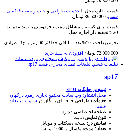
79.300.000 تومان
قیمت اجاره محل با
خدمات طراحی
و
چاپ و نصب فلکسی
فیس
: 86.500.000 تومان
قیمت برای کسبه و مشاغل مجتمع فردوسی با تایید مدیریت:
20% تخفیف از اجاره محل
نحوه پرداخت: 50% نقد – الباقی حداکثر 90 روز با چک صیادی
72,000,000
تومان
افزودن به سبد خرید
sp17
تبلیغ در جایگاه:
SP04
محل انتشار:
وب سایت
مجتمع تجاری زمرد درگهان
خدمات:
طراحی حرفه ای رایگان در
سامانه تبلیغات
قشم
صفحه اختصاصی :
دارد
تنوع نمایش:
ثابت
نمایش در:
نسخه دسکتاپ و موبایل
تعداد / مدت:
یکسال یا 1000 نمایش