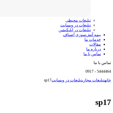
تبلیغات محیطی
تبلیغات در وبسایت
تبلیغات در اپلیکیشن
بیمه آتش‌سوزی اصناف
خدمات ما
مقالات
درباره ما
تماس با ما
تماس با ما
0917
-
5444464
خانه
تبلیغات مجازی
تبلیغات در وبسایت
sp17
sp17