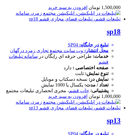
1,500,000
تومان
افزودن به سبد خرید
sp18
تبلیغ در جایگاه:
SP04
محل انتشار:
وب سایت
مجتمع تجاری زمرد درگهان
خدمات:
طراحی حرفه ای رایگان در
سامانه تبلیغات
قشم
صفحه اختصاصی :
دارد
تنوع نمایش:
ثابت
نمایش در:
نسخه دسکتاپ و موبایل
تعداد / مدت:
یکسال یا 1000 نمایش
پشتیبانی:
چاپ قشم
، مجری انحصاری تبلیغات مجتمع
1,000,000
تومان
افزودن به سبد خرید
sp13
تبلیغ در جایگاه:
SP04