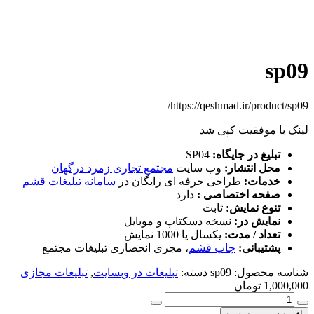
sp09
https://qeshmad.ir/product/sp09/
لینک با موفقیت کپی شد
تبلیغ در جایگاه:
SP04
محل انتشار:
وب سایت
مجتمع تجاری زمرد درگهان
خدمات:
طراحی حرفه ای رایگان در
سامانه تبلیغات قشم
صفحه اختصاصی :
دارد
تنوع نمایش:
ثابت
نمایش در:
نسخه دسکتاپ و موبایل
تعداد / مدت:
یکسال یا 1000 نمایش
پشتیبانی:
چاپ قشم
، مجری انحصاری تبلیغات مجتمع
شناسه محصول:
sp09
دسته:
تبلیغات در وبسایت
,
تبلیغات مجازی
1,000,000
تومان