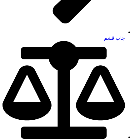
چاپ قشم