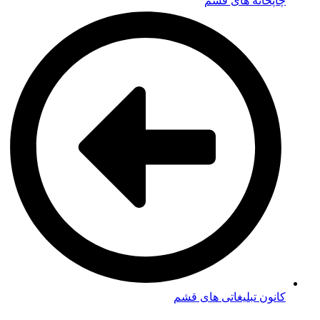
چاپخانه های قشم
کانون تبلیغاتی های قشم