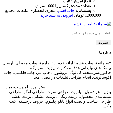
تنوع نمایش:
ثابت
تعداد / مدت:
یکسال یا 1000 نمایش
پشتیبانی:
چاپ قشم
، مجری انحصاری تبلیغات مجتمع
1,000,000
تومان
افزودن به سبد خرید
درباره ما
“سامانه تبلیغات قشم” ارائه خدمات: اجاره تبلیغات محیطی، ارسال
پیامک های تبلیغاتی هدفمند، کارت ویزیت، سربرگ،
فاکتور،سرنسخه، کاتالوگ، بروشور، ، چاپ بنر، چاپ فلکسی، چاپ
اکوسالونت، انجام طراحی تبلیغات در فضای مجا
زی،
تبلیغات در وب
سایت مجتمع های تجاری
،
تبلیغات در اپلیکیشن های مجتمع های
تجاری
،
اجاره تبلیغات محیطی در قشم
: ا
سترابورد، لمپوست، پمپ
بنزین، عرشه پل، بیلبورد، طراحی سایت، طراحی لوگو، طراحی
بسته بندی محصول، پرینت رنگی ، پرینت مشکی، پرینت نقشه،
طراحی ساخت و نصب انواع تابلو چلنیوم، حروف برجسته، لایت
باکس