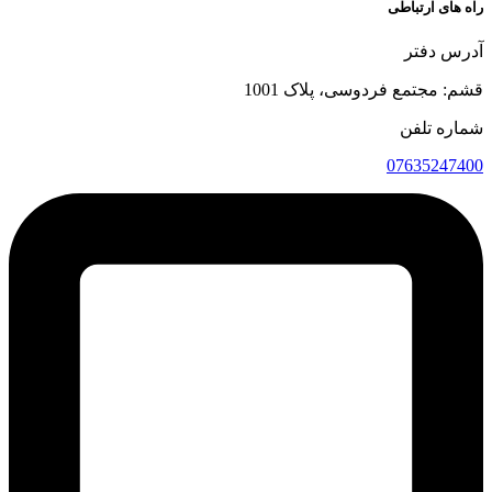
راه های ارتباطی
آدرس دفتر
قشم: مجتمع فردوسی، پلاک 1001
شماره تلفن
07635247400