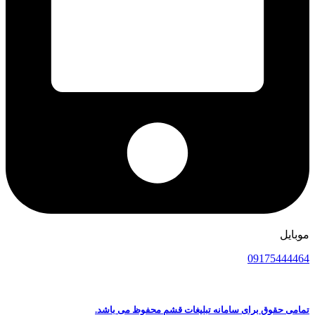
موبایل
09175444464
تمامی حقوق برای سامانه تبلیغات قشم محفوظ می باشد.