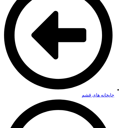
چاپخانه های قشم