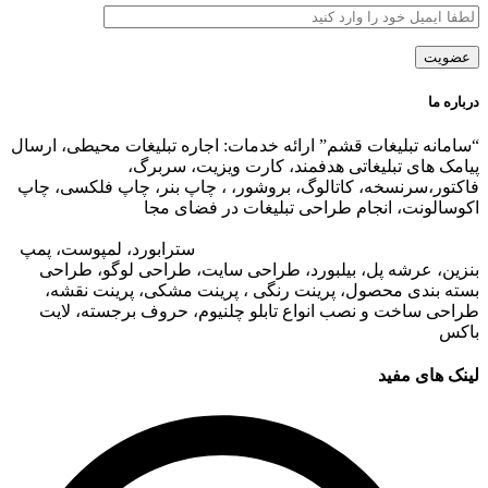
درباره ما
“سامانه تبلیغات قشم” ارائه خدمات: اجاره تبلیغات محیطی، ارسال
پیامک های تبلیغاتی هدفمند، کارت ویزیت، سربرگ،
فاکتور،سرنسخه، کاتالوگ، بروشور، ، چاپ بنر، چاپ فلکسی، چاپ
اکوسالونت، انجام طراحی تبلیغات در فضای مجا
زی،
تبلیغات در وب
سایت مجتمع های تجاری
،
تبلیغات در اپلیکیشن های مجتمع های
تجاری
،
اجاره تبلیغات محیطی در قشم
: ا
سترابورد، لمپوست، پمپ
بنزین، عرشه پل، بیلبورد، طراحی سایت، طراحی لوگو، طراحی
بسته بندی محصول، پرینت رنگی ، پرینت مشکی، پرینت نقشه،
طراحی ساخت و نصب انواع تابلو چلنیوم، حروف برجسته، لایت
باکس
لینک های مفید