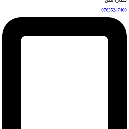
شماره تلفن
07635247400