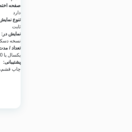
صفحه اختص
دارد
تنوع نمایش
ثابت
نمایش در:
نسخه دسکتا
تعداد / مدت
یکسال یا 1000 نمایش
پشتیبانی:
چاپ قشم
،