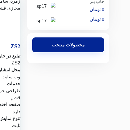
چاپ بنر
0
تومان
0
تومان
محصولات منتخب
ZS2
تبلیغ در جای
ZS2
محل انتشار
وب سایت
م
خدمات:
طراحی حرف
قشم
صفحه اختص
دارد
تنوع نمایش
ثابت