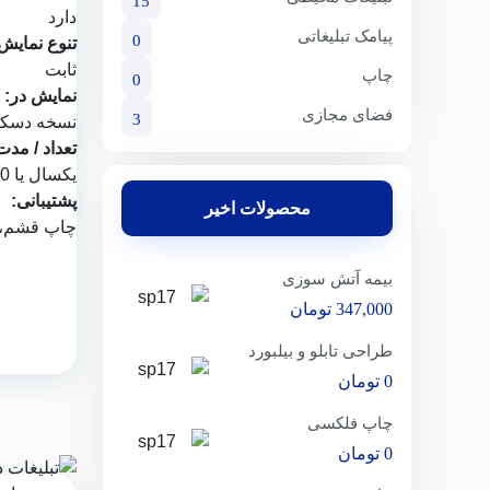
15
دارد
پیامک تبلیغاتی
0
تنوع نمایش
ثابت
چاپ
0
نمایش در:
فضای مجازی
3
نسخه دسکتا
تعداد / مدت
یکسال یا 1000 نمایش
پشتیبانی:
محصولات اخیر
چاپ قشم
،
بیمه آتش سوزی
347,000
تومان
طراحی تابلو و بیلبورد
0
تومان
چاپ فلکسی
0
تومان