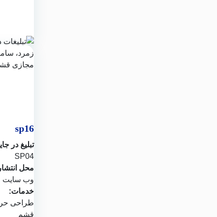
sp16
تبلیغ در جای
SP04
محل انتشار
وب سایت
م
خدمات:
طراحی حرف
قشم