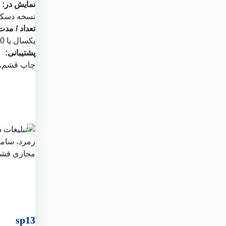
نمایش در:
نسخه دسکتا
تعداد / مدت
یکسال یا 1000 نمایش
پشتیبانی:
چاپ قشم
،
sp13