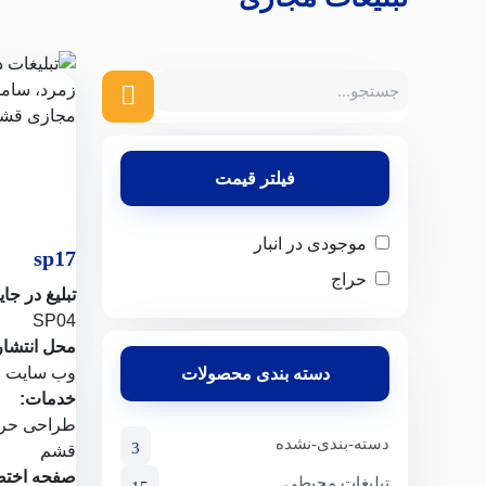
فیلتر قیمت
موجودی در انبار
sp17
حراج
تبلیغ در جای
SP04
محل انتشار
وب سایت
م
دسته بندی محصولات
خدمات:
طراحی حرف
دسته-بندی-نشده
3
قشم
صفحه اختص
تبلیغات محیطی