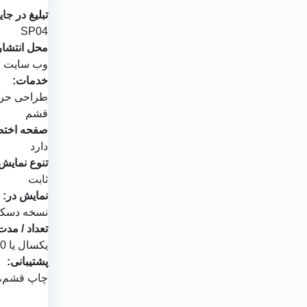
تبلیغ در جای
SP04
محل انتشار
وب سایت
م
خدمات:
طراحی حرف
قشم
صفحه اختص
دارد
تنوع نمایش
ثابت
نمایش در:
نسخه دسکتا
تعداد / مدت
یکسال یا 1000 نمایش
پشتیبانی:
چاپ قشم
،