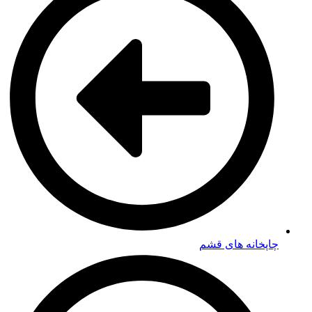
چاپخانه های قشم