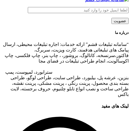
درباره ما
“سامانه تبلیغات قشم” ارائه خدمات: اجاره تبلیغات محیطی، ارسال
پیامک های تبلیغاتی هدفمند، کارت ویزیت، سربرگ،
فاکتور،سرنسخه، کاتالوگ، بروشور، ، چاپ بنر، چاپ فلکسی، چاپ
اکوسالونت، انجام طراحی تبلیغات در فضای مجا
زی،
تبلیغات در وب
سایت مجتمع های تجاری
،
تبلیغات در اپلیکیشن های مجتمع های
تجاری
،
اجاره تبلیغات محیطی در قشم
: ا
سترابورد، لمپوست، پمپ
بنزین، عرشه پل، بیلبورد، طراحی سایت، طراحی لوگو، طراحی
بسته بندی محصول، پرینت رنگی ، پرینت مشکی، پرینت نقشه،
طراحی ساخت و نصب انواع تابلو چلنیوم، حروف برجسته، لایت
باکس
لینک های مفید