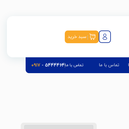
|
سبد خرید
تماس با ما
5444464
-
0917
تماس با ما