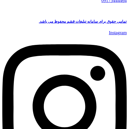
09175444464
تمامی حقوق برای سامانه تبلیغات قشم محفوظ می باشد.
Instagram