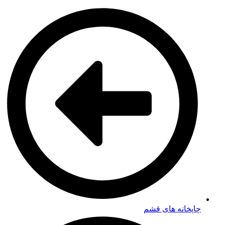
چاپخانه های قشم