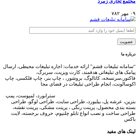
مجتمع تجاری زمرد
۰۹ مهر ۷۸۲
درباره ما
“سامانه تبلیغات قشم” ارائه خدمات: اجاره تبلیغات محیطی، ارسال
پیامک های تبلیغاتی هدفمند، کارت ویزیت، سربرگ،
فاکتور،سرنسخه، کاتالوگ، بروشور، ، چاپ بنر، چاپ فلکسی، چاپ
اکوسالونت، انجام طراحی تبلیغات در فضای مجا
زی،
تبلیغات در وب
سایت مجتمع های تجاری
،
تبلیغات در اپلیکیشن های مجتمع های
تجاری
،
اجاره تبلیغات محیطی در قشم
: ا
سترابورد، لمپوست، پمپ
بنزین، عرشه پل، بیلبورد، طراحی سایت، طراحی لوگو، طراحی
بسته بندی محصول، پرینت رنگی ، پرینت مشکی، پرینت نقشه،
طراحی ساخت و نصب انواع تابلو چلنیوم، حروف برجسته، لایت
باکس
لینک های مفید