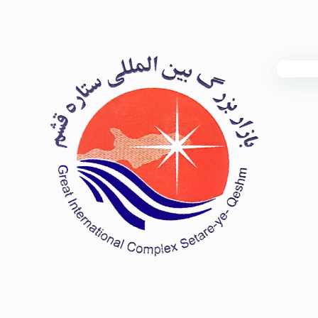
بازار ستاره قشم
۲۶ فروردین ۷۸۲