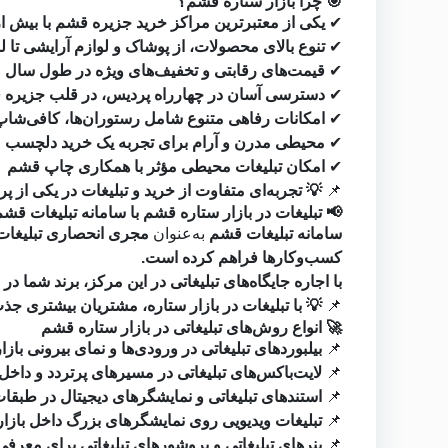
🎯 چرا بازار ستاره قشم؟
کی از معتبرترین مراکز خرید جزیره قشم با بیش از ۲۶ سال سابقه
✔
 از پوشاک و لوازم آرایشی تا لوازم منزل و دیجیتال
✔
قیمت‌های رقابتی و تخفیف‌های ویژه در طول سال
✔
سی آسان در چهارراه پردیس، در قلب جزیره قشم
✔
 متنوع شامل رستوران‌ها، کافی‌شاپ‌ها و شهربازی
✔
محیطی مدرن و آرام برای تجربه یک خرید دلچسب
✔
امکان تبلیغات محیطی مؤثر با همکاری چاپ قشم
✔
و تبلیغات در یکی از پرترددترین مراکز تجاری قشم!
📌
 تبلیغات در بازار ستاره قشم با سامانه تبلیغات قشم
اگرام بازار ستاره قشم
به‌عنوان
سامانه تبلیغات قشم
کسب‌وکارها فراهم کرده است.
 معرض دید هزاران بازدیدکننده روزانه قرار خواهد گرفت.
ریان بیشتری جذب کنید و فروش خود را افزایش دهید!
📌
🚀 انواع روش‌های تبلیغاتی در بازار ستاره قشم
بیلبوردهای تبلیغاتی در ورودی‌ها و نمای بیرونی بازار
📌
باکس‌های تبلیغاتی در مسیرهای پرتردد و داخل بازار
📌
 تبلیغاتی و نمایشگرهای دیجیتال در طبقات مختلف
📌
تبلیغات ویدیویی روی نمایشگرهای بزرگ داخل بازار
📌
 تبلیغاتی و بروشورهای تبلیغاتی برای معرفی برندها
📌