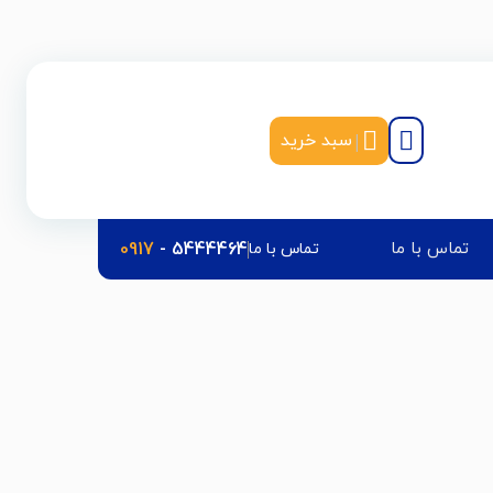
|
سبد خرید
تماس با ما
5444464
-
0917
تماس با ما