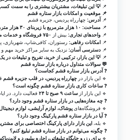
📌
💡 این تبلیغات، مشتریان بیشتری را به سمت کسب‌
📌 موقعیت و امکانات بازار ستاره قشم
📌
آدرس:
چهارراه پردیس، جزیره قشم
📌
مساحت:
۱۰ هزار مترمربع با زیربنای ۳۰ هزار مترمربع
📌
واحدهای تجاری:
بیش از
۷۵۰ فروشگاه و خدمات متنوع
📌
امکانات رفاهی:
رستوران، کافی‌شاپ، شهربازی، پ
📌
دسترسی آسان:
نزدیک به سایر مراکز خرید مهم و
📌
💡 این بازار، ترکیبی از خرید، تفریح و تبلیغات در 
💬 سوالات متداول درباره بازار ستاره قشم
❓
آدرس بازار ستاره قشم کجاست؟
🔹 این بازار در
چهارراه پردیس، در قلب جزیره قشم
قر
❓
ساعات کاری بازار ستاره قشم چگونه است؟
🔹 این بازار از
ساعت ۹ صبح تا ۲۴
فعالیت دارد. در ایام
❓
چه مغازه‌هایی در بازار ستاره قشم وجود دارد؟
🔹 فروشگاه‌های
پوشاک، لوازم آرایشی، لوازم دیجیت
❓
آیا در بازار ستاره قشم پارکینگ وجود دارد؟
🔹 بله،
این بازار دارای پارکینگ اختصاصی برای مشتری
❓
چگونه می‌توانم در بازار ستاره قشم تبلیغ کنم؟
🔹
برای رزرو جایگاه تبلیغاتی، اجاره بیلبورد و لایت‌باک