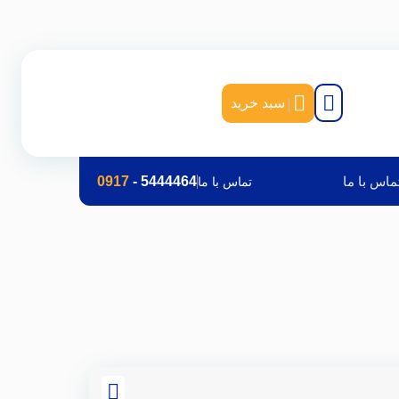
|
سبد خرید
ماس با ما
5444464
-
0917
تماس با ما