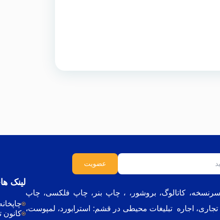
لینک ها
ر،سرنسخه، کاتالوگ، بروشور، ، چاپ بنر، چاپ فلکسی، چاپ
چاپخان
 تجاری
،
اجاره تبلیغات محیطی در قشم
: ا
سترابورد، لمپوست،
کانون ت