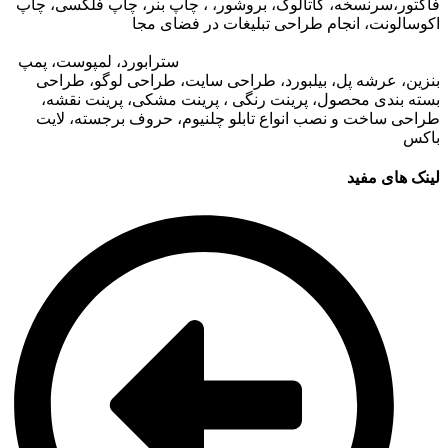
فاکتور،سرنسخه، کاتالوگ، بروشور، ، چاپ بنر، چاپ فلکسی، چاپ
اکوسالونت، انجام طراحی تبلیغات در فضای مجا
زی،
تبلیغات در وب
سایت مجتمع های تجاری
،
تبلیغات در اپلیکیشن های مجتمع های
تجاری
،
اجاره تبلیغات محیطی در قشم
: ا
سترابورد، لمپوست، پمپ
بنزین، عرشه پل، بیلبورد، طراحی سایت، طراحی لوگو، طراحی
بسته بندی محصول، پرینت رنگی ، پرینت مشکی، پرینت نقشه،
طراحی ساخت و نصب انواع تابلو چلنیوم، حروف برجسته، لایت
باکس
لینک های مفید