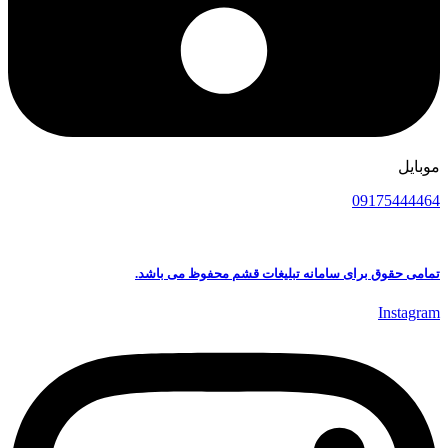
موبایل
09175444464
تمامی حقوق برای سامانه تبلیغات قشم محفوظ می باشد.
Instagram