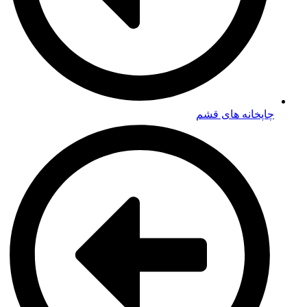
چاپخانه های قشم