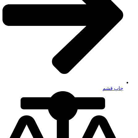
چاپ قشم