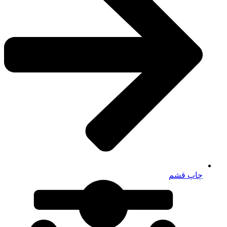
چاپ قشم