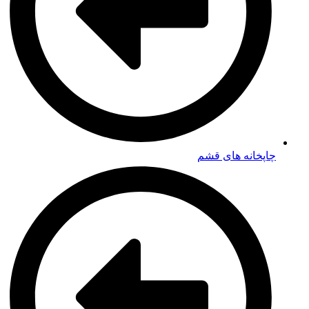
چاپخانه های قشم