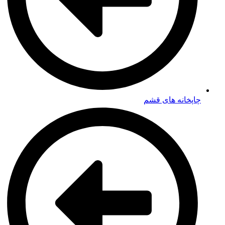
چاپخانه های قشم