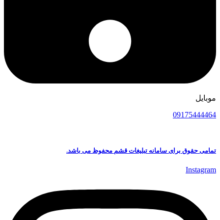
موبایل
09175444464
تمامی حقوق برای سامانه تبلیغات قشم محفوظ می باشد.
Instagram