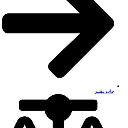
چاپ قشم