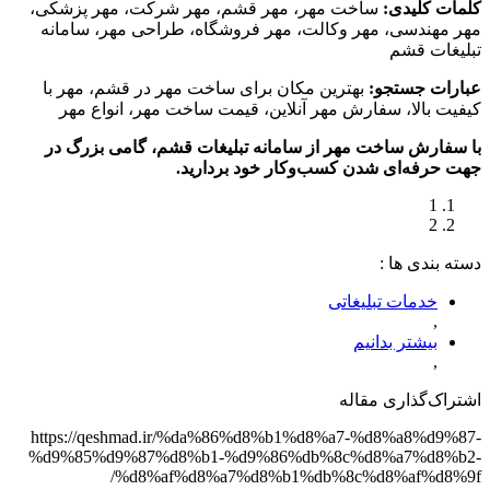
کلمات کلیدی:
ساخت مهر، مهر قشم، مهر شرکت، مهر پزشکی،
مهر مهندسی، مهر وکالت، مهر فروشگاه، طراحی مهر، سامانه
تبلیغات قشم
عبارات جستجو:
بهترین مکان برای ساخت مهر در قشم، مهر با
کیفیت بالا، سفارش مهر آنلاین، قیمت ساخت مهر، انواع مهر
با سفارش ساخت مهر از سامانه تبلیغات قشم، گامی بزرگ در
جهت حرفه‌ای شدن کسب‌وکار خود بردارید.
1
2
دسته‌ بندی‌ ها :
خدمات تبلیغاتی
,
بیشتر بدانیم
,
اشتراک‌گذاری مقاله
https://qeshmad.ir/%da%86%d8%b1%d8%a7-%d8%a8%d9%87-
%d9%85%d9%87%d8%b1-%d9%86%db%8c%d8%a7%d8%b2-
%d8%af%d8%a7%d8%b1%db%8c%d8%af%d8%9f/