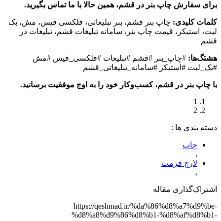
برای سفارش چاپ بنر در قشم، همین حالا با ما تماس بگیرید.
کلمات کلیدی:
چاپ بنر قشم، بنر تبلیغاتی، فلکسی فیس، مش، بک
لیت، استیکر، قیمت چاپ بنر، سامانه تبلیغات قشم، تبلیغات در
قشم
هشتگ‌ها:
#چاپ_بنر #قشم #تبلیغات #فلکسی_فیس #مش
#بک_لیت #استیکر #سامانه_تبلیغاتی_قشم
با چاپ بنر در قشم، کسب‌وکار خود را به اوج موفقیت برسانید.
1
2
دسته‌ بندی‌ ها :
چاپ
,
لارج فرمت
,
اشتراک‌گذاری مقاله
https://qeshmad.ir/%da%86%d8%a7%d9%be-
%d8%a8%d9%86%d8%b1-%d8%af%d8%b1-