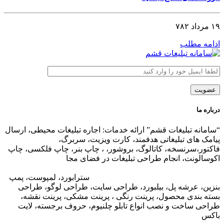
۱۹ مرداد ۷۸۲
ادامه مطلب
درباره ما
“سامانه تبلیغات قشم” ارائه خدمات: اجاره تبلیغات محیطی، ارسال
پیامک های تبلیغاتی هدفمند، کارت ویزیت، سربرگ،
فاکتور،سرنسخه، کاتالوگ، بروشور، ، چاپ بنر، چاپ فلکسی، چاپ
اکوسالونت، انجام طراحی تبلیغات در فضای مجا
زی،
تبلیغات در وب
سایت مجتمع های تجاری
،
تبلیغات در اپلیکیشن های مجتمع های
تجاری
،
اجاره تبلیغات محیطی در قشم
: ا
سترابورد، لمپوست، پمپ
بنزین، عرشه پل، بیلبورد، طراحی سایت، طراحی لوگو، طراحی
بسته بندی محصول، پرینت رنگی ، پرینت مشکی، پرینت نقشه،
طراحی ساخت و نصب انواع تابلو چلنیوم، حروف برجسته، لایت
باکس