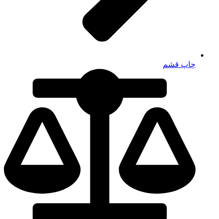
چاپ قشم