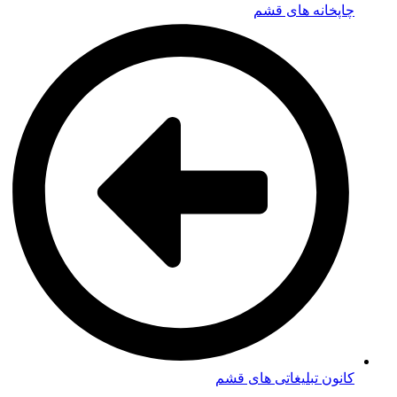
چاپخانه های قشم
کانون تبلیغاتی های قشم