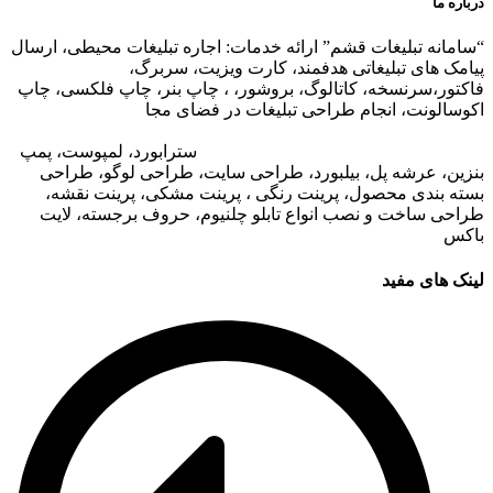
درباره ما
“سامانه تبلیغات قشم” ارائه خدمات: اجاره تبلیغات محیطی، ارسال
پیامک های تبلیغاتی هدفمند، کارت ویزیت، سربرگ،
فاکتور،سرنسخه، کاتالوگ، بروشور، ، چاپ بنر، چاپ فلکسی، چاپ
اکوسالونت، انجام طراحی تبلیغات در فضای مجا
زی،
تبلیغات در وب
سایت مجتمع های تجاری
،
تبلیغات در اپلیکیشن های مجتمع های
تجاری
،
اجاره تبلیغات محیطی در قشم
: ا
سترابورد، لمپوست، پمپ
بنزین، عرشه پل، بیلبورد، طراحی سایت، طراحی لوگو، طراحی
بسته بندی محصول، پرینت رنگی ، پرینت مشکی، پرینت نقشه،
طراحی ساخت و نصب انواع تابلو چلنیوم، حروف برجسته، لایت
باکس
لینک های مفید