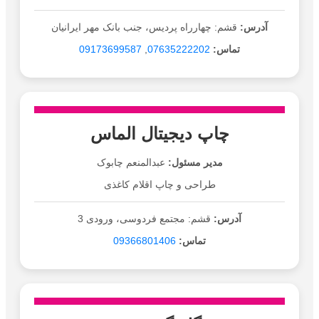
آدرس:
قشم: چهارراه پردیس، جنب بانک مهر ایرانیان
تماس:
07635222202
,
09173699587
چاپ دیجیتال الماس
مدیر مسئول:
عبدالمنعم چابوک
طراحی و چاپ اقلام کاغذی
آدرس:
قشم: مجتمع فردوسی، ورودی 3
تماس:
09366801406