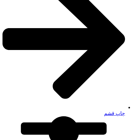
چاپ قشم