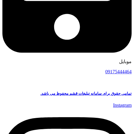
موبایل
09175444464
تمامی حقوق برای سامانه تبلیغات قشم محفوظ می باشد.
Instagram