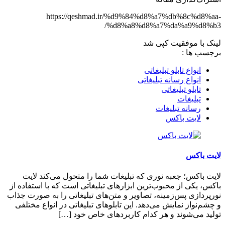
https://qeshmad.ir/%d9%84%d8%a7%db%8c%d8%aa-
%d8%a8%d8%a7%da%a9%d8%b3/
لینک با موفقیت کپی شد
برچسب‌ ها :
انواع تابلو تبلیغاتی
انواع رسانه تبلیغاتی
تابلو تبلیغاتی
تبلیغات
رسانه تبلیغات
لایت باکس
لایت باکس
لایت باکس؛ جعبه نوری که تبلیغات شما را متحول می‌کند لایت
باکس، یکی از محبوب‌ترین ابزارهای تبلیغاتی است که با استفاده از
نورپردازی پس‌زمینه، تصاویر و متن‌های تبلیغاتی را به صورت جذاب
و چشم‌نواز نمایش می‌دهد. این تابلوهای تبلیغاتی در انواع مختلفی
تولید می‌شوند و هر کدام کاربردهای خاص خود […]