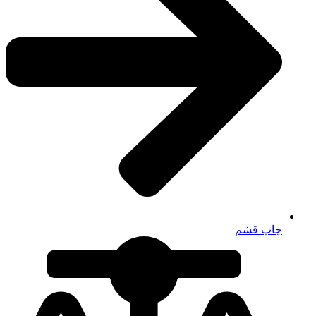
چاپ قشم