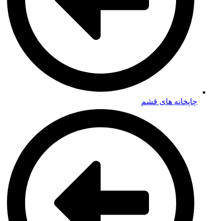
چاپخانه های قشم