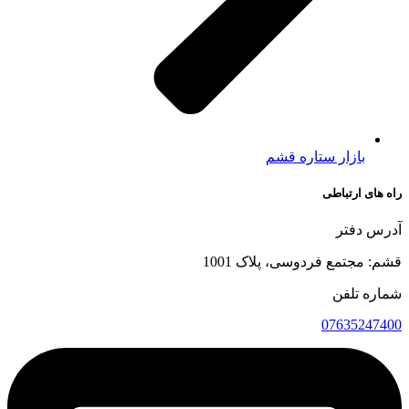
بازار ستاره قشم
راه های ارتباطی
آدرس دفتر
قشم: مجتمع فردوسی، پلاک 1001
شماره تلفن
07635247400