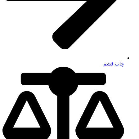
چاپ قشم