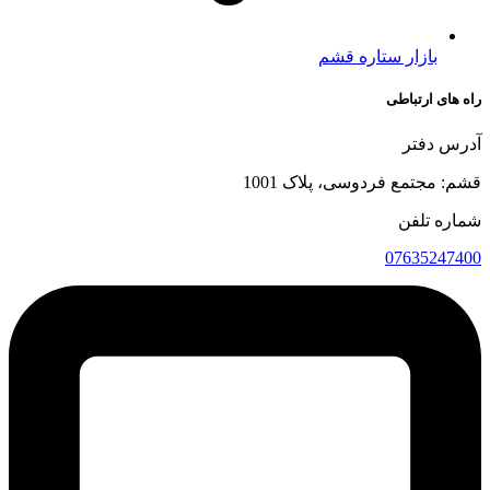
بازار ستاره قشم
راه های ارتباطی
آدرس دفتر
قشم: مجتمع فردوسی، پلاک 1001
شماره تلفن
07635247400