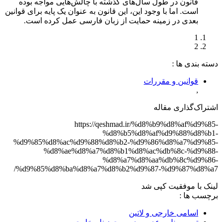
قانون در طول سال‌های گذشته با چالش‌هایی مواجه بوده
است. اما با وجود این، این قانون به عنوان یک پایه برای قوانین
بعدی در زمینه حمایت از زبان فارسی عمل کرده است.
1
2
دسته‌ بندی‌ ها :
قوانین و مقررات
,
اشتراک‌گذاری مقاله
https://qeshmad.ir/%d8%b9%d8%af%d9%85-
%d8%b5%d8%af%d9%88%d8%b1-
%d9%85%d8%ac%d9%88%d8%b2-%d9%86%d8%a7%d9%85-
%d8%ae%d8%a7%d8%b1%d8%ac%db%8c-%d9%88-
%d8%a7%d8%aa%db%8c%d9%86-
%d9%85%d8%ba%d8%a7%d8%b2%d9%87-%d9%87%d8%a7/
لینک با موفقیت کپی شد
برچسب‌ ها :
اسامی خارجی و لاتین