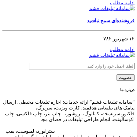
ادامه مطلب
فروشنده‌ای سمج نباشید
۱۲ شهریور ۷۸۲
ادامه مطلب
درباره ما
“سامانه تبلیغات قشم” ارائه خدمات: اجاره تبلیغات محیطی، ارسال
پیامک های تبلیغاتی هدفمند، کارت ویزیت، سربرگ،
فاکتور،سرنسخه، کاتالوگ، بروشور، ، چاپ بنر، چاپ فلکسی، چاپ
اکوسالونت، انجام طراحی تبلیغات در فضای مجا
زی،
تبلیغات در وب
سایت مجتمع های تجاری
،
تبلیغات در اپلیکیشن های مجتمع های
تجاری
،
اجاره تبلیغات محیطی در قشم
: ا
سترابورد، لمپوست، پمپ
بنزین، عرشه پل، بیلبورد، طراحی سایت، طراحی لوگو، طراحی