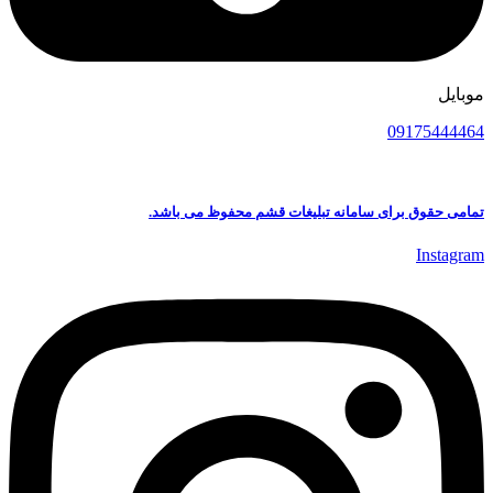
موبایل
09175444464
تمامی حقوق برای سامانه تبلیغات قشم محفوظ می باشد.
Instagram