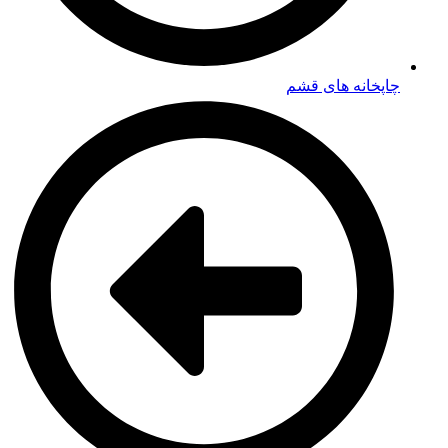
چاپخانه های قشم