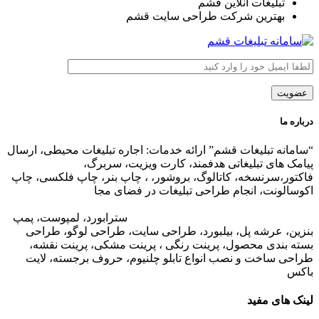
تبلیغات آنلاین قشم
بهترین شرکت طراحی سایت قشم
درباره ما
“سامانه تبلیغات قشم” ارائه خدمات: اجاره تبلیغات محیطی، ارسال
پیامک های تبلیغاتی هدفمند، کارت ویزیت، سربرگ،
فاکتور،سرنسخه، کاتالوگ، بروشور، ، چاپ بنر، چاپ فلکسی، چاپ
اکوسالونت، انجام طراحی تبلیغات در فضای مجا
زی،
تبلیغات در وب
سایت مجتمع های تجاری
،
تبلیغات در اپلیکیشن های مجتمع های
تجاری
،
اجاره تبلیغات محیطی در قشم
: ا
سترابورد، لمپوست، پمپ
بنزین، عرشه پل، بیلبورد، طراحی سایت، طراحی لوگو، طراحی
بسته بندی محصول، پرینت رنگی ، پرینت مشکی، پرینت نقشه،
طراحی ساخت و نصب انواع تابلو چلنیوم، حروف برجسته، لایت
باکس
لینک های مفید