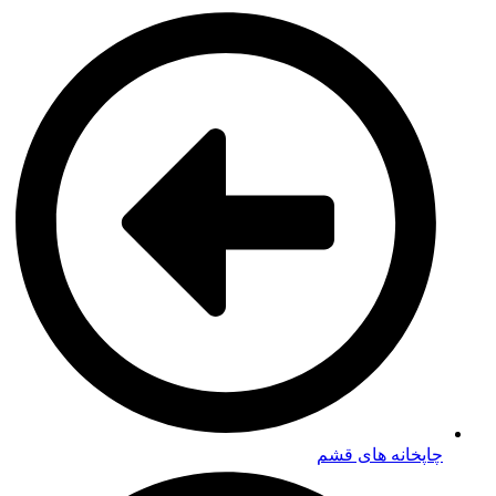
چاپخانه های قشم