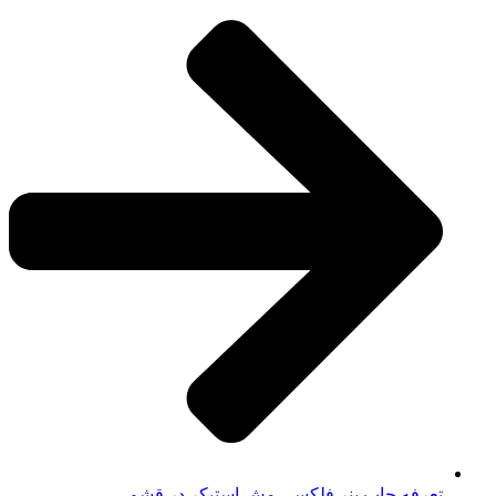
تعرفه چاپ بنر فلکسی مش استیکر در قشم