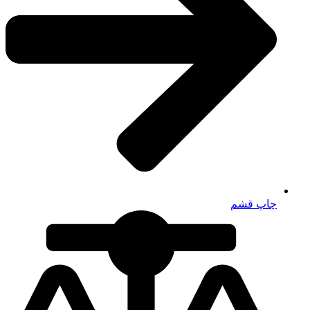
چاپ قشم