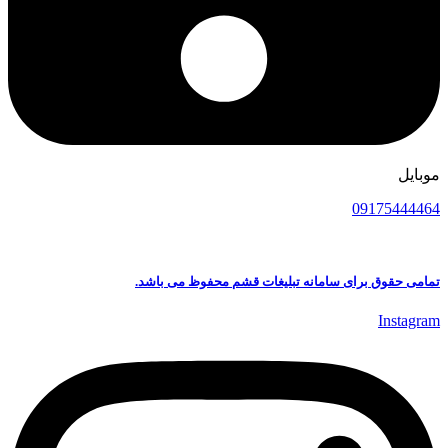
موبایل
09175444464
تمامی حقوق برای سامانه تبلیغات قشم محفوظ می باشد.
Instagram