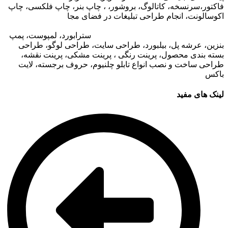
فاکتور،سرنسخه، کاتالوگ، بروشور، ، چاپ بنر، چاپ فلکسی، چاپ
اکوسالونت، انجام طراحی تبلیغات در فضای مجا
زی،
تبلیغات در وب
سایت مجتمع های تجاری
،
تبلیغات در اپلیکیشن های مجتمع های
تجاری
،
اجاره تبلیغات محیطی در قشم
: ا
سترابورد، لمپوست، پمپ
بنزین، عرشه پل، بیلبورد، طراحی سایت، طراحی لوگو، طراحی
بسته بندی محصول، پرینت رنگی ، پرینت مشکی، پرینت نقشه،
طراحی ساخت و نصب انواع تابلو چلنیوم، حروف برجسته، لایت
باکس
لینک های مفید