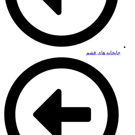
چاپخانه های قشم