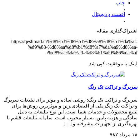
چاپ
,
افست و دیجیتال
,
اشتراک‌گذاری مقاله
https://qeshmad.ir/%d8%b3%d8%b1%d8%a8%d8%b1%da%af-
%d9%88-%d8%aa%d8%b1%d8%a7%da%a9%d8%aa-
%d8%aa%da%a9-%d8%b1%d9%86%da%af/
لینک با موفقیت کپی شد
سربرگ و تراکت تک رنگ
سربرگ و تراکت تک رنگ: روشی ساده و موثر برای تبلیغات سربرگ
و تراکت تک رنگ یکی از اقتصادی‌ترین و موثرترین روش‌ها برای
تبلیغ محصولات و خدمات شما است. این نوع تبلیغات به دلیل
سادگی و هزینه پایین، بسیار محبوب است. سامانه تبلیغات قشم با
بهره‌گیری از تجهیزات پیشرفته و […]
۱۸ مرداد ۷۸۲