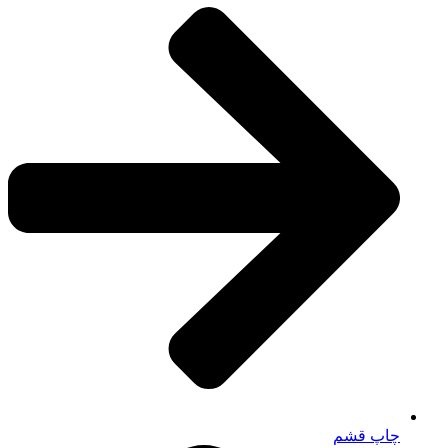
چاپ قشم