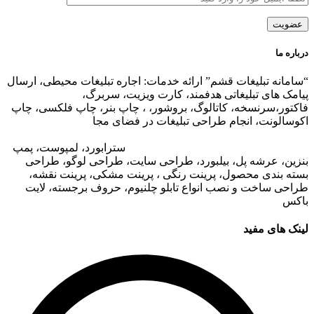
درباره ما
“سامانه تبلیغات قشم” ارائه خدمات: اجاره تبلیغات محیطی، ارسال
پیامک های تبلیغاتی هدفمند، کارت ویزیت، سربرگ،
فاکتور،سرنسخه، کاتالوگ، بروشور، ، چاپ بنر، چاپ فلکسی، چاپ
اکوسالونت، انجام طراحی تبلیغات در فضای مجا
زی،
تبلیغات در وب
سایت مجتمع های تجاری
،
تبلیغات در اپلیکیشن های مجتمع های
تجاری
،
اجاره تبلیغات محیطی در قشم
: ا
سترابورد، لمپوست، پمپ
بنزین، عرشه پل، بیلبورد، طراحی سایت، طراحی لوگو، طراحی
بسته بندی محصول، پرینت رنگی ، پرینت مشکی، پرینت نقشه،
طراحی ساخت و نصب انواع تابلو چلنیوم، حروف برجسته، لایت
باکس
لینک های مفید