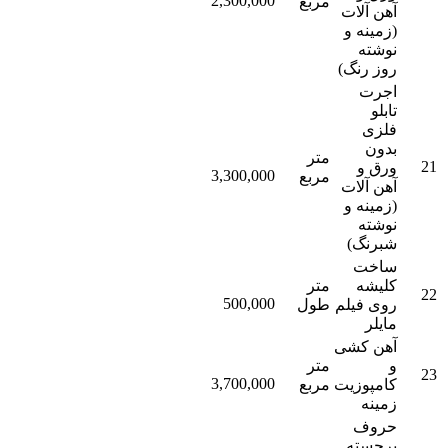
2,300,000
مربع
آهن آلات
(زمینه و
نوشته
روز رنگ)
اجرت
تابلو
فلزی
بدون
متر
21
ورق و
3,300,000
مربع
آهن آلات
(زمینه و
نوشته
شبرنگ)
ساخت
کلیشه
متر
22
500,000
روی فیلم
طول
مایلر
آهن کشی
و
متر
23
3,700,000
کامپوزیت
مربع
زمینه
حروف
برجسته