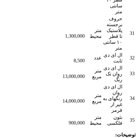
سانتی
متر
حروف
برجسته
پلاستیک
متر
31
1,300,000
تا قطر
محیط
۱۰ سانتی
متر
ال ای دی
32
عدد
8,500
ثابت
ال ای دی
متر
33
روان تک
13,000,000
مربع
رنگ
ال ای دی
روان
متر
34
رنگهای به
14,000,000
مربع
غیر از
قرمز
نئون
متر
35
900,000
فلکسی
محیط
توضیحات: