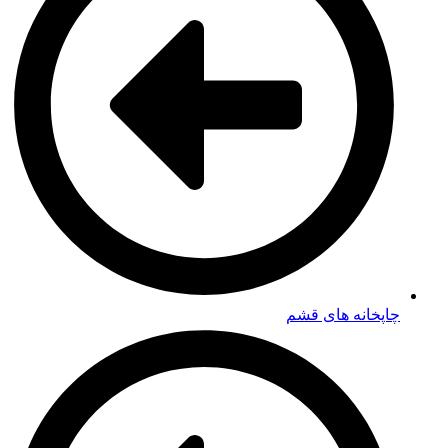
چاپخانه های قشم