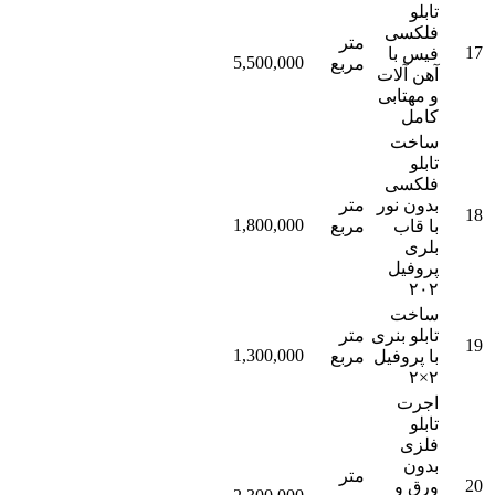
تابلو
فلکسی
متر
17
فیس با
5,500,000
مربع
آهن آلات
و مهتابی
کامل
ساخت
تابلو
فلکسی
بدون نور
متر
18
1,800,000
با قاب
مربع
بلری
پروفیل
۲۰۲
ساخت
تابلو بنری
متر
19
1,300,000
با پروفیل
مربع
۲×۲
اجرت
تابلو
فلزی
بدون
متر
20
ورق و