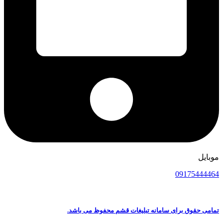
موبایل
09175444464
تمامی حقوق برای سامانه تبلیغات قشم محفوظ می باشد.