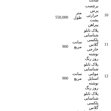
سانت
برچسب
پرس
متر
10
حرارتی
550,000
طول
پشت
پیراهن
پلاک تابلو
شناسایی
پلکسی
سانت
11
گلاس
900
مربع
خارجی
نوشته
روز رنگ
پلاک تابلو
شناسایی
مولتی
سانت
12
900
استایل
مربع
نوشته
روز رنگ
پلاک تابلو
شناسایی
پلکسی
گلاس