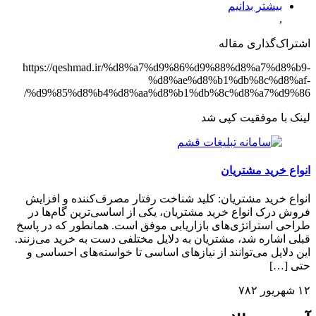
بیشتر بدانیم
,
اشتراک‌گذاری مقاله
https://qeshmad.ir/%d8%a7%d9%86%d9%88%d8%a7%d8%b9-
%d8%ae%d8%b1%db%8c%d8%af-
%d9%85%d8%b4%d8%aa%d8%b1%db%8c%d8%a7%d9%86/
لینک با موفقیت کپی شد
انواع خرید مشتریان
انواع خرید مشتریان: کلید شناخت رفتار مصرف‌کننده و افزایش
فروش درک انواع خرید مشتریان، یکی از اساسی‌ترین گام‌ها در
طراحی استراتژی‌های بازاریابی موفق است. همانطور که در پاسخ
قبلی اشاره شد، مشتریان به دلایل مختلفی دست به خرید می‌زنند.
این دلایل می‌توانند از نیازهای اساسی تا خواسته‌های احساسی و
حتی […]
۱۲ شهریور ۷۸۲