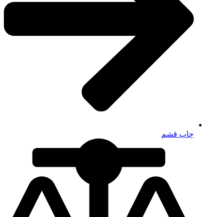
چاپ قشم