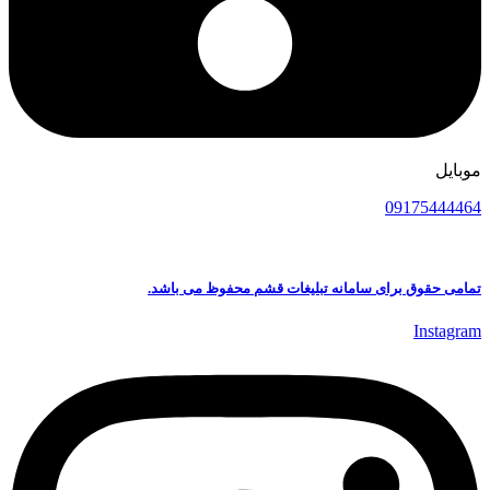
موبایل
09175444464
تمامی حقوق برای سامانه تبلیغات قشم محفوظ می باشد.
Instagram