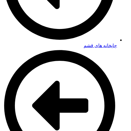
چاپخانه های قشم