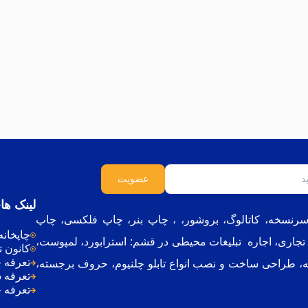
لینک ها
ر،سرنسخه، کاتالوگ، بروشور، ، چاپ بنر، چاپ فلکسی، چاپ
چاپخان
 تجاری
،
اجاره تبلیغات محیطی در قشم
: ا
سترابورد، لمپوست،
کانون ت
تعرفه 
، طراحی ساخت و نصب انواع تابلو چلنیوم، حروف برجسته،
تعرفه 
تعرفه 