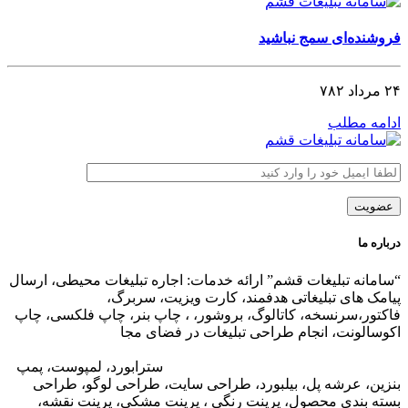
فروشنده‌ای سمج نباشید
۲۴ مرداد ۷۸۲
ادامه مطلب
درباره ما
“سامانه تبلیغات قشم” ارائه خدمات: اجاره تبلیغات محیطی، ارسال
پیامک های تبلیغاتی هدفمند، کارت ویزیت، سربرگ،
فاکتور،سرنسخه، کاتالوگ، بروشور، ، چاپ بنر، چاپ فلکسی، چاپ
اکوسالونت، انجام طراحی تبلیغات در فضای مجا
زی،
تبلیغات در وب
سایت مجتمع های تجاری
،
تبلیغات در اپلیکیشن های مجتمع های
تجاری
،
اجاره تبلیغات محیطی در قشم
: ا
سترابورد، لمپوست، پمپ
بنزین، عرشه پل، بیلبورد، طراحی سایت، طراحی لوگو، طراحی
بسته بندی محصول، پرینت رنگی ، پرینت مشکی، پرینت نقشه،