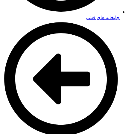
چاپخانه های قشم