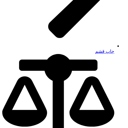
چاپ قشم