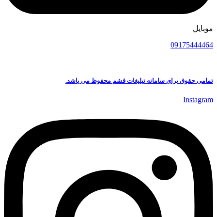
موبایل
09175444464
تمامی حقوق برای سامانه تبلیغات قشم محفوظ می باشد.
Instagram