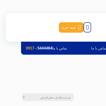
|
سبد خرید
ماس با ما
5444464
-
0917
تماس با ما