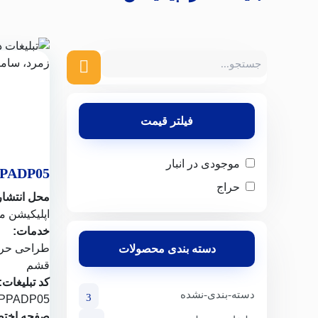
فیلتر قیمت
موجودی در انبار
PADP05
حراج
محل انتشار
اپلیکیشن
مج
خدمات:
طراحی حرف
دسته بندی محصولات
قشم
کد تبلیغات:
دسته-بندی-نشده
3
PPADP05
صفحه اختص