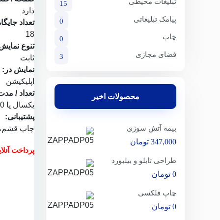
تبلیغات محیطی
15
دارد
پیامک تبلیغاتی
0
تعداد جایگاه
18
چاپ
0
تنوع نمایش
فضای مجازی
3
ثابت
نمایش در:
اپلیکیشن
تعداد / مدت
محصولات اخیر
یکسال یا 1000 نمایش
پشتیبانی:
بیمه آتش سوزی
چاپ قشم
،
347,000
تومان
پرداخت آنل
طراحی تابلو و بیلبورد
0
تومان
چاپ فلکسی
0
تومان