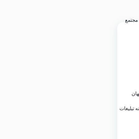
هان
ه تبلیغات