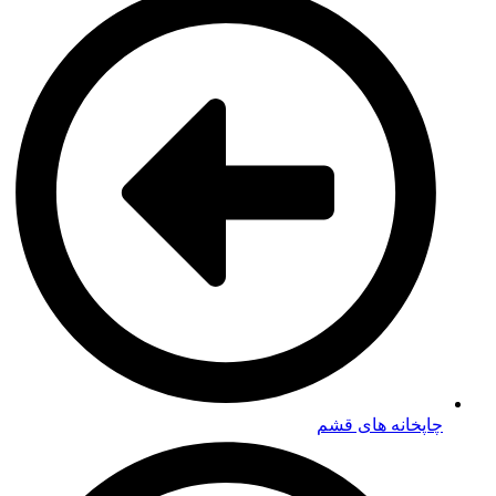
چاپخانه های قشم