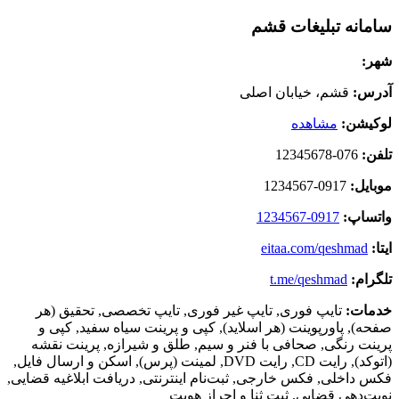
سامانه تبلیغات قشم
شهر:
آدرس:
قشم، خیابان اصلی
لوکیشن:
مشاهده
تلفن:
076-12345678
موبایل:
0917-1234567
واتساپ:
0917-1234567
ایتا:
eitaa.com/qeshmad
تلگرام:
t.me/qeshmad
خدمات:
تایپ فوری, تایپ غیر فوری, تایپ تخصصی, تحقیق (هر
صفحه), پاورپوینت (هر اسلاید), کپی و پرینت سیاه سفید, کپی و
پرینت رنگی, صحافی با فنر و سیم, طلق و شیرازه, پرینت نقشه
(اتوکد), رایت CD, رایت DVD, لمینت (پرس), اسکن و ارسال فایل,
فکس داخلی, فکس خارجی, ثبت‌نام اینترنتی, دریافت ابلاغیه قضایی,
نوبت‌دهی قضایی, ثبت ثنا و احراز هویت