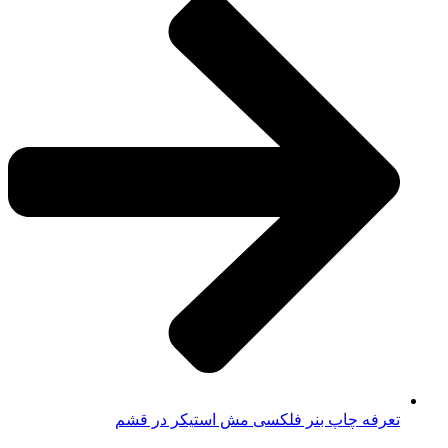
تعرفه چاپ بنر فلکسی مش استیکر در قشم