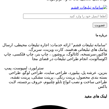
درباره ما
“سامانه تبلیغات قشم” ارائه خدمات: اجاره تبلیغات محیطی، ارسال
پیامک های تبلیغاتی هدفمند، کارت ویزیت، سربرگ،
فاکتور،سرنسخه، کاتالوگ، بروشور، ، چاپ بنر، چاپ فلکسی، چاپ
اکوسالونت، انجام طراحی تبلیغات در فضای مجا
زی،
تبلیغات در وب
سایت مجتمع های تجاری
،
تبلیغات در اپلیکیشن های مجتمع های
تجاری
،
اجاره تبلیغات محیطی در قشم
: ا
سترابورد، لمپوست، پمپ
بنزین، عرشه پل، بیلبورد، طراحی سایت، طراحی لوگو، طراحی
بسته بندی محصول، پرینت رنگی ، پرینت مشکی، پرینت نقشه،
طراحی ساخت و نصب انواع تابلو چلنیوم، حروف برجسته، لایت
باکس
لینک های مفید