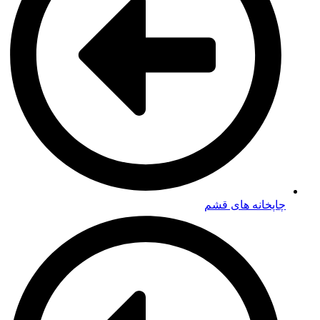
چاپخانه های قشم