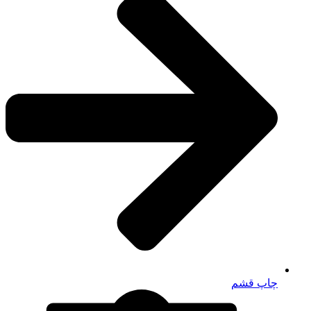
چاپ قشم