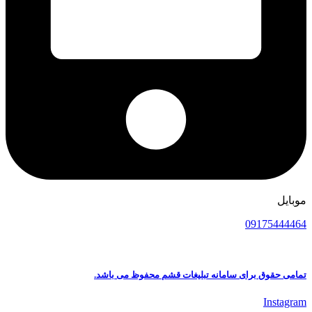
موبایل
09175444464
تمامی حقوق برای سامانه تبلیغات قشم محفوظ می باشد.
Instagram