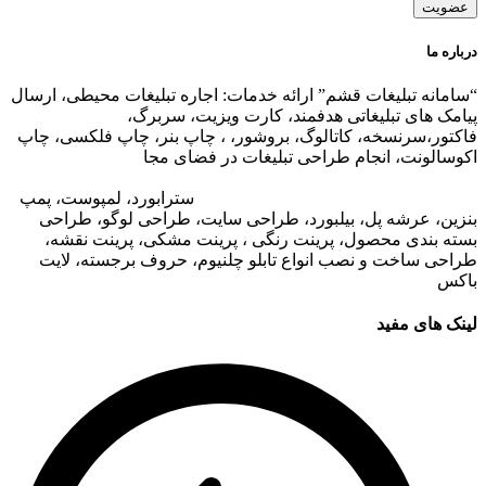
درباره ما
“سامانه تبلیغات قشم” ارائه خدمات: اجاره تبلیغات محیطی، ارسال
پیامک های تبلیغاتی هدفمند، کارت ویزیت، سربرگ،
فاکتور،سرنسخه، کاتالوگ، بروشور، ، چاپ بنر، چاپ فلکسی، چاپ
اکوسالونت، انجام طراحی تبلیغات در فضای مجا
زی،
تبلیغات در وب
سایت مجتمع های تجاری
،
تبلیغات در اپلیکیشن های مجتمع های
تجاری
،
اجاره تبلیغات محیطی در قشم
: ا
سترابورد، لمپوست، پمپ
بنزین، عرشه پل، بیلبورد، طراحی سایت، طراحی لوگو، طراحی
بسته بندی محصول، پرینت رنگی ، پرینت مشکی، پرینت نقشه،
طراحی ساخت و نصب انواع تابلو چلنیوم، حروف برجسته، لایت
باکس
لینک های مفید