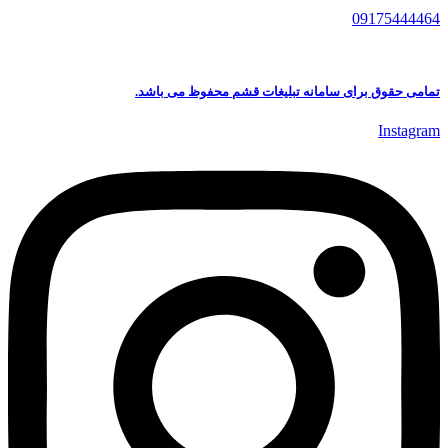
09175444464
تمامی حقوق برای سامانه تبلیغات قشم محفوظ می باشد.
Instagram