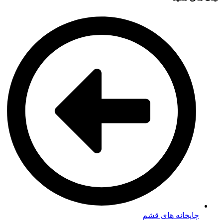
چاپخانه های قشم