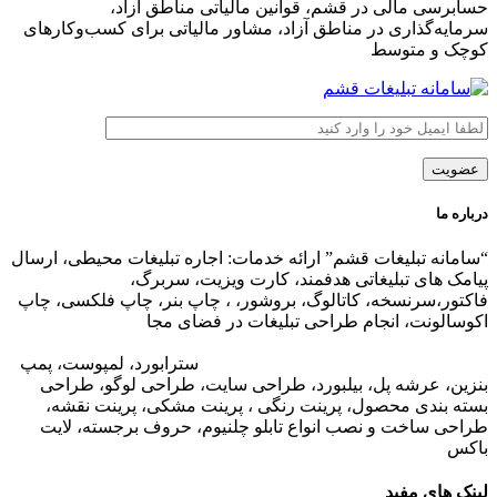
حسابرسی مالی در قشم، قوانین مالیاتی مناطق آزاد،
سرمایه‌گذاری در مناطق آزاد، مشاور مالیاتی برای کسب‌وکارهای
کوچک و متوسط
درباره ما
“سامانه تبلیغات قشم” ارائه خدمات: اجاره تبلیغات محیطی، ارسال
پیامک های تبلیغاتی هدفمند، کارت ویزیت، سربرگ،
فاکتور،سرنسخه، کاتالوگ، بروشور، ، چاپ بنر، چاپ فلکسی، چاپ
اکوسالونت، انجام طراحی تبلیغات در فضای مجا
زی،
تبلیغات در وب
سایت مجتمع های تجاری
،
تبلیغات در اپلیکیشن های مجتمع های
تجاری
،
اجاره تبلیغات محیطی در قشم
: ا
سترابورد، لمپوست، پمپ
بنزین، عرشه پل، بیلبورد، طراحی سایت، طراحی لوگو، طراحی
بسته بندی محصول، پرینت رنگی ، پرینت مشکی، پرینت نقشه،
طراحی ساخت و نصب انواع تابلو چلنیوم، حروف برجسته، لایت
باکس
لینک های مفید